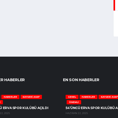
R HABERLER
EN SON HABERLER
HABERLER
KAYSERİ ASKF
GENEL
HABERLER
KAYSERİ ASKF
İ
ÖNEMLİ
Ü ERVA SPOR KULÜBÜ AÇILDI
54’ÜNCÜ ERVA SPOR KULÜBÜ A
2, 2025
HAZIRAN 22, 2025