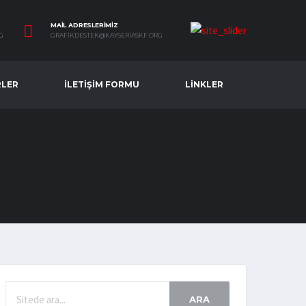
MAIL ADRESLERIMIZ
G
GRAFIKDESTEK@KAYSERIASKF.ORG
RLER
İLETIŞIM FORMU
LİNKLER
ARA