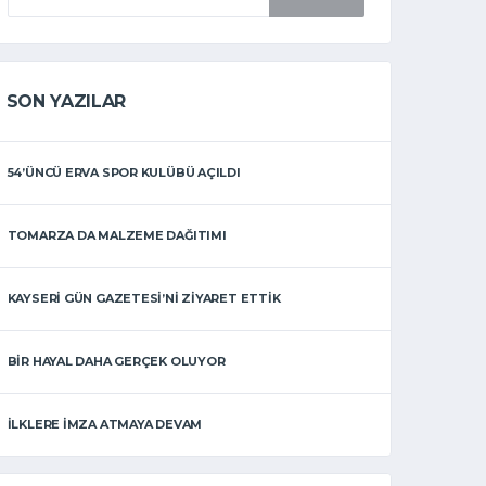
SON YAZILAR
54’ÜNCÜ ERVA SPOR KULÜBÜ AÇILDI
TOMARZA DA MALZEME DAĞITIMI
KAYSERI GÜN GAZETESI’NI ZIYARET ETTIK
BIR HAYAL DAHA GERÇEK OLUYOR
İLKLERE İMZA ATMAYA DEVAM