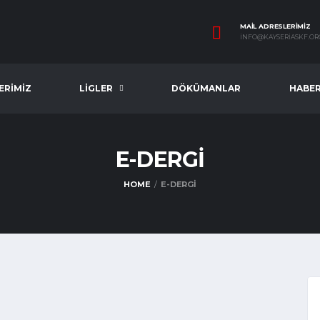
MAIL ADRESLERIMIZ
INFO@KAYSERIASKF.OR
ERIMIZ
LİGLER
DÖKÜMANLAR
HABE
E-DERGİ
HOME
E-DERGİ