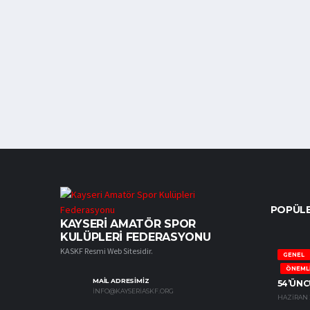
POPÜLE
KAYSERI AMATÖR SPOR
KULÜPLERI FEDERASYONU
KASKF Resmi Web Sitesidir.
GENEL
ÖNEML
MAİL ADRESİMİZ
54’ÜNC
INFO@KAYSERIASKF.ORG
HAZIRAN 2