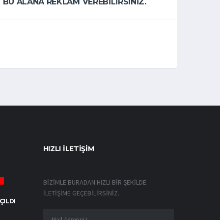
BU ALANA REKLAM VEREBİLİRSİNİZ.
HIZLI İLETİŞİM
BİZİMLE BURADAN HIZLI BİR ŞEKİLDE
İLETİŞİME GEÇEBİLİRSİNİZ.
ÇILDI