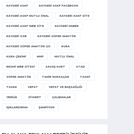
KAYSERI ASKF
KAYSERI ASKF FACEBOOK
KAYSERI ASKF MUTLU ÖNAL
KAYSERI ASKF SITE
KAYSERI ASKF WEB SITE
KAYSERI HABER
KAYSERI OSB
KAYSERI SÜPER AMATÖR
KAYSERI SÜPER AMATÖR LIG
KURA
KURA ÇEKIMI
MHP
MUTLU ÖNAL
RESMI WEB SITESI
SAVAŞ KURT
STAD
SÜPER AMATÖR
TAHIR NURSAÇAN
TASKF
TASKK
VEFAT
VEFAT VE BAŞSAĞLIĞI
YENILIK
ZIYARET
ÇALIŞMALAR
IŞIKLANDIRMA
ŞAMPIYON