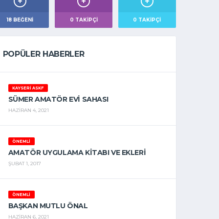
18
BEĞENI
0
TAKIPÇI
0
TAKIPÇI
POPÜLER HABERLER
KAYSERİ ASKF
SÜMER AMATÖR EVI SAHASI
HAZIRAN 4, 2021
ÖNEMLİ
AMATÖR UYGULAMA KİTABI VE EKLERİ
ŞUBAT 1, 2017
ÖNEMLİ
BAŞKAN MUTLU ÖNAL
HAZIRAN 6, 2021