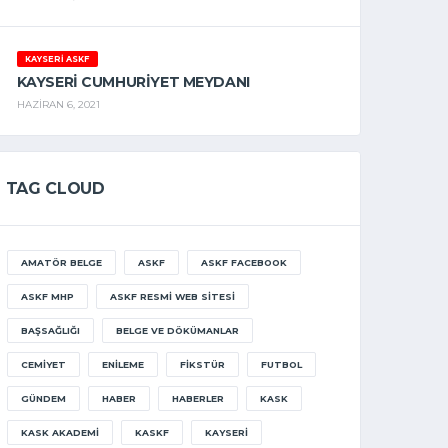
KAYSERİ ASKF
KAYSERI CUMHURIYET MEYDANI
HAZIRAN 6, 2021
TAG CLOUD
AMATÖR BELGE
ASKF
ASKF FACEBOOK
ASKF MHP
ASKF RESMI WEB SITESI
BAŞSAĞLIĞI
BELGE VE DÖKÜMANLAR
CEMIYET
ENILEME
FIKSTÜR
FUTBOL
GÜNDEM
HABER
HABERLER
KASK
KASK AKADEMI
KASKF
KAYSERI